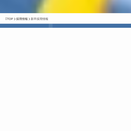
TOP
採用情報
新卒採用情報
先輩からのメッセージ
生田目 直昭(入社4年目)
測量調査部：測量
高校を卒業してすぐに共同測量へ入社し、現在4年目になりま
す。
私の仕事は、土地や建物の位置や高さを正確に測り、そのデータ
を図面としてまとめる業務です。
同じ学校の先輩が多く在籍していたこともあり、入社前から働き
やすいイメージがありました。
実際に仕事を始めると、現場で覚えることが多く不安もありまし