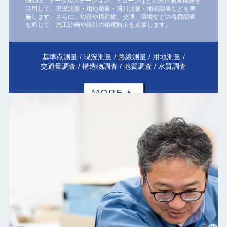
GNSS、トータルステーション、ドローンなどの先進測量機器を
活用して、現況測量・用地測量・河川測量・地籍調査などを実
施します。さらに、地形や構造物、交通、環境などの各種調査
を通じて、施工計画や設計の精度向上を支援します。
基準点測量 / 現況測量 / 路線測量 / 用地測量 /
交通量調査 / 構造物調査 / 地質調査 / 水質調査
MORE