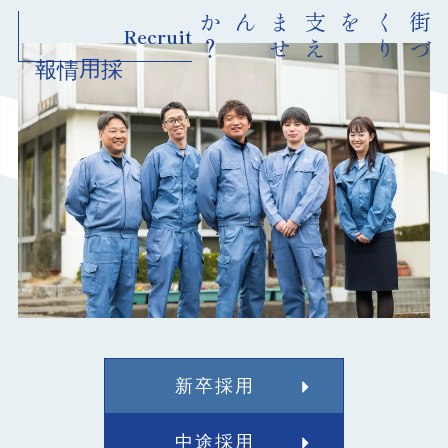
？
支
え
ま
せ
んか
を
街
づ
く
り
Recruit
採用情報
新卒採用
中途採用